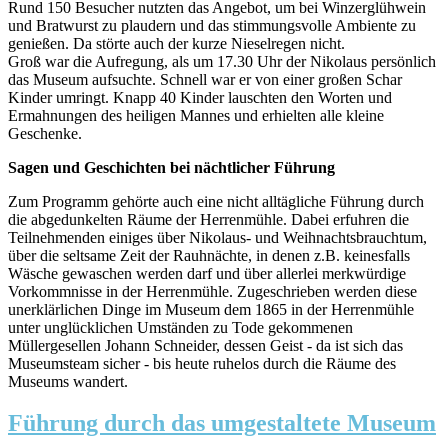
Rund 150 Besucher nutzten das Angebot, um bei Winzerglühwein
und Bratwurst zu plaudern und das stimmungsvolle Ambiente zu
genießen. Da störte auch der kurze Nieselregen nicht.
Groß war die Aufregung, als um 17.30 Uhr der Nikolaus persönlich
das Museum aufsuchte. Schnell war er von einer großen Schar
Kinder umringt. Knapp 40 Kinder lauschten den Worten und
Ermahnungen des heiligen Mannes und erhielten alle kleine
Geschenke.
Sagen und Geschichten bei nächtlicher Führung
Zum Programm gehörte auch eine nicht alltägliche Führung durch
die abgedunkelten Räume der Herrenmühle. Dabei erfuhren die
Teilnehmenden einiges über Nikolaus- und Weih­nachtsbrauchtum,
über die seltsame Zeit der Rauhnächte, in denen z.B. keinesfalls
Wäsche gewaschen werden darf und über allerlei merkwürdige
Vorkommnisse in der Herrenmühle. Zugeschrieben werden diese
unerklärlichen Dinge im Museum dem 1865 in der Herrenmühle
unter unglücklichen Umständen zu Tode gekommenen
Müllergesellen Johann Schneider, dessen Geist - da ist sich das
Museumsteam sicher - bis heute ruhelos durch die Räume des
Museums wandert.
Führung durch das umgestaltete Museum