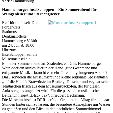
97762 Hammelburg
Hammelburger InselSchoppen – Ein Sommerabend für
Weingenießer und Sternengucker
Reif für die Insel? Der
Förderkreis
Stadtmuseum und
Denkmalpflege
Hammelburg e.V. lädt
am 24. Juli ab 18.00
Uhr zum
InselSchoppen auf die
Museumsinsel ein.
Ein lauer Sommerabend am Saaleufer, ein Glas Hammelburger
Wein oder ein kühles Bier in der Hand, gute Gespräche und
entspannte Musik – braucht es mehr für einen gelungenen Abend?
Dazu servieren die Museumsfreunde kleine regionale Spezialitäten
„auf die Händ“: Bratwürste im Brotteig, Dätscher und vegetarische
Teigtaschen frisch aus dem Museumsbackofen, der für diesen
Anlass eigens angeheizt wird. Für die passende musikalische
Begleitung sorgt „Black Sax“, Friedbert Heckmann.
Die Museumsinsel ist DER perfekte Ort, um den Alltag für ein paar
Stunden hinter sich zu lassen, die besondere Atmosphäre am Wasser
zu genießen und den Blick in den nächtlichen Sommerhimmel