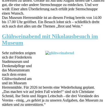
schweifen zu lassen. Gerade im Juli und August stehen die Chancen
gut, die eine oder andere Sternschnuppe zu entdecken. Und wer
weiß: Einer alten Überlieferung nach erfüllt jede Sternschnuppe
einen Wunsch.
Das Museum Herrenmühle ist an diesem Freitag bereits von 14.00
bis 17.00 Uhr geöffnet. Ein Besuch lohnt sich – schließlich dreht
sich auch dort alles um die Themen „Brot und Wein.“
Glühweinabend mit Nikolausbesuch im
Museum
Sehr zufrieden zeigten
sich der Förderkreis
Stadtmuseum und
Denkmalpflege und
das Museumsteam
nach dem ersten
Glühweinabend am
und im Museum
Herrenmühle. Für 2026 ist bereits eine Wiederholung geplant.
„Das machen wir auf jeden Fall wieder!“ sind sich Christiane
Schmid, Ilse Stein und Jürgen Leitschuh - die drei Vorstände des
Vereins - einig, „es gehört ja zu unseren Aufgaben, das Museum zu
stärken und zu unterstützen.“