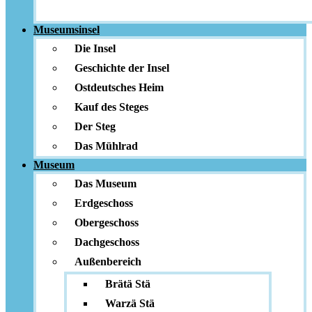
Museumsinsel
Die Insel
Geschichte der Insel
Ostdeutsches Heim
Kauf des Steges
Der Steg
Das Mühlrad
Museum
Das Museum
Erdgeschoss
Obergeschoss
Dachgeschoss
Außenbereich
Brätä Stä
Warzä Stä