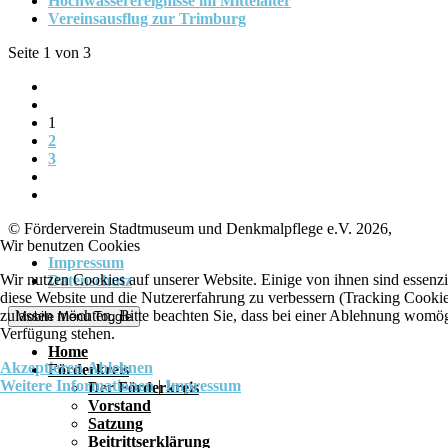
Hochwasserereignisse im Mittelalter
Vereinsausflug zur Trimburg
Seite 1 von 3
1
2
3
© Förderverein Stadtmuseum und Denkmalpflege e.V. 2026,
Wir benutzen Cookies
Impressum
Wir nutzen Cookies auf unserer Website. Einige von ihnen sind essenzie
Datenschutz
diese Website und die Nutzererfahrung zu verbessern (Tracking Cookies
zulassen möchten. Bitte beachten Sie, dass bei einer Ablehnung womögli
Mobile Menu Toggle
Verfügung stehen.
Home
Akzeptieren
Ablehnen
Förderkreis
Weitere Informationen
|
Impressum
Der Förderkreis
Vorstand
Satzung
Beitrittserklärung